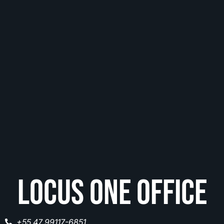
Locus one office
+55 47 99117-6851